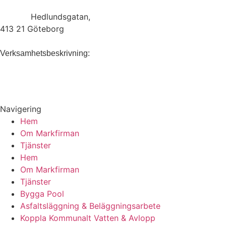
Adress:
Hedlundsgatan,
413 21 Göteborg
Anläggningsföretag som erbjuder
Verksamhetsbeskrivning:
tjänster inom byggnation, grävning, markarbeten,
snöplogning, grundläggning och totalentreprenad.
Navigering
Hem
Om Markfirman
Tjänster
Hem
Om Markfirman
Tjänster
Bygga Pool
Asfaltsläggning & Beläggningsarbete
Koppla Kommunalt Vatten & Avlopp