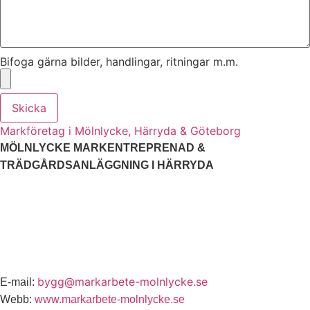
Bifoga gärna bilder, handlingar, ritningar m.m.
Skicka
Markföretag i Mölnlycke, Härryda & Göteborg
MÖLNLYCKE MARKENTREPRENAD &
TRÄDGÅRDSANLÄGGNING I HÄRRYDA
Vi arbetar i Göteborg, Hovås, Askim, Ryet, Skalldalen,
Lyckhem, Brottkärr, Uggledal och Skintebo, men också
Hagen, Årekärr, Lindås, Spårhaga, Fässberg, Backa,
Kännebäck, Åkered, Önnered, Järnbrott, Mölndal,
Lindome m.fl.
bygg@markarbete-molnlycke.se
E-mail:
Webb:
www.markarbete-molnlycke.se