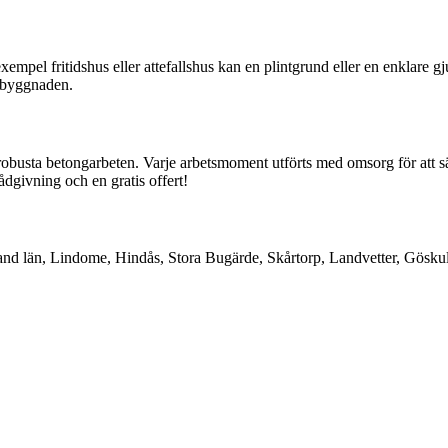
empel fritidshus eller attefallshus kan en plintgrund eller en enklare gj
a byggnaden.
 robusta betongarbeten. Varje arbetsmoment utförts med omsorg för att säk
dgivning och en gratis offert!
d län, Lindome, Hindås, Stora Bugärde, Skårtorp, Landvetter, Göskul