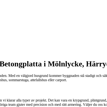
etongplatta i Mölnlycke, Härr
runden. Med en välgjord husgrund kommer byggnaden stå stadigt och säke
shus, sommarstuga, attefallshus eller carport.
vi klarar alla typer av projekt. Det kan vara en krypgrund, plintgrund, e
höriga team gjuter med precision och med rätt armering. Väljer du oss ko