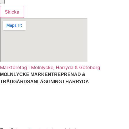
Skicka
Markföretag i Mölnlycke, Härryda & Göteborg
MÖLNLYCKE MARKENTREPRENAD &
TRÄDGÅRDSANLÄGGNING I HÄRRYDA
Vi arbetar i Göteborg, Hovås, Askim, Ryet, Skalldalen,
Lyckhem, Brottkärr, Uggledal och Skintebo, men också
Hagen, Årekärr, Lindås, Spårhaga, Fässberg, Backa,
Kännebäck, Åkered, Önnered, Järnbrott, Mölndal,
Lindome m.fl.