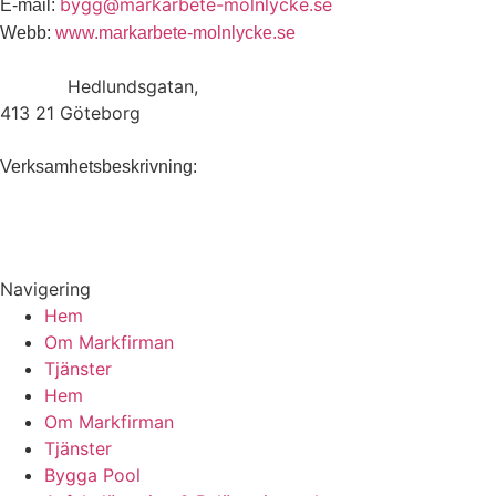
bygg@markarbete-molnlycke.se
E-mail:
Webb:
www.markarbete-molnlycke.se
Adress:
Hedlundsgatan,
413 21 Göteborg
Anläggningsföretag som erbjuder
Verksamhetsbeskrivning:
tjänster inom byggnation, grävning, markarbeten,
snöplogning, grundläggning och totalentreprenad.
Navigering
Hem
Om Markfirman
Tjänster
Hem
Om Markfirman
Tjänster
Bygga Pool