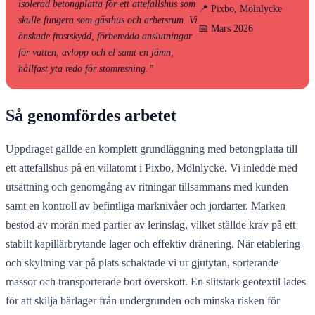
isolerad betongplatta för ett attefallshus som
📍 Pixbo, Mölnlycke
skulle fungera som gästhus och arbetsrum. Vi
📅 Mars 2026
önskade frostskydd, förberedda anslutningar
för vatten, avlopp och el samt en jämn,
hållfast yta redo för stomresning.”
Så genomfördes arbetet
Uppdraget gällde en komplett grundläggning med betongplatta till
ett attefallshus på en villatomt i Pixbo, Mölnlycke. Vi inledde med
utsättning och genomgång av ritningar tillsammans med kunden
samt en kontroll av befintliga marknivåer och jordarter. Marken
bestod av morän med partier av lerinslag, vilket ställde krav på ett
stabilt kapillärbrytande lager och effektiv dränering. När etablering
och skyltning var på plats schaktade vi ur gjutytan, sorterande
massor och transporterade bort överskott. En slitstark geotextil lades
för att skilja bärlager från undergrunden och minska risken för