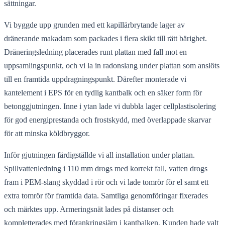
sättningar.
Vi byggde upp grunden med ett kapillärbrytande lager av
dränerande makadam som packades i flera skikt till rätt bärighet.
Dräneringsledning placerades runt plattan med fall mot en
uppsamlingspunkt, och vi la in radonslang under plattan som anslöts
till en framtida uppdragningspunkt. Därefter monterade vi
kantelement i EPS för en tydlig kantbalk och en säker form för
betonggjutningen. Inne i ytan lade vi dubbla lager cellplastisolering
för god energiprestanda och frostskydd, med överlappade skarvar
för att minska köldbryggor.
Inför gjutningen färdigställde vi all installation under plattan.
Spillvattenledning i 110 mm drogs med korrekt fall, vatten drogs
fram i PEM-slang skyddad i rör och vi lade tomrör för el samt ett
extra tomrör för framtida data. Samtliga genomföringar fixerades
och märktes upp. Armeringsnät lades på distanser och
kompletterades med förankringsjärn i kantbalken. Kunden hade valt