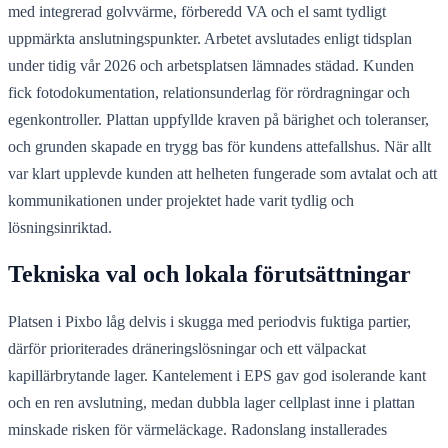
med integrerad golvvärme, förberedd VA och el samt tydligt
uppmärkta anslutningspunkter. Arbetet avslutades enligt tidsplan
under tidig vår 2026 och arbetsplatsen lämnades städad. Kunden
fick fotodokumentation, relationsunderlag för rördragningar och
egenkontroller. Plattan uppfyllde kraven på bärighet och toleranser,
och grunden skapade en trygg bas för kundens attefallshus. När allt
var klart upplevde kunden att helheten fungerade som avtalat och att
kommunikationen under projektet hade varit tydlig och
lösningsinriktad.
Tekniska val och lokala förutsättningar
Platsen i Pixbo låg delvis i skugga med periodvis fuktiga partier,
därför prioriterades dräneringslösningar och ett välpackat
kapillärbrytande lager. Kantelement i EPS gav god isolerande kant
och en ren avslutning, medan dubbla lager cellplast inne i plattan
minskade risken för värmeläckage. Radonslang installerades