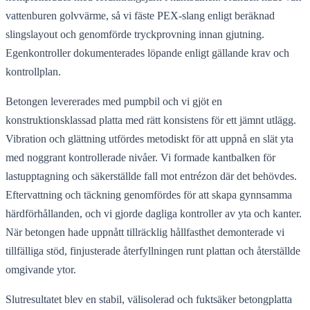
vattenburen golvvärme, så vi fäste PEX-slang enligt beräknad
slingslayout och genomförde tryckprovning innan gjutning.
Egenkontroller dokumenterades löpande enligt gällande krav och
kontrollplan.
Betongen levererades med pumpbil och vi gjöt en
konstruktionsklassad platta med rätt konsistens för ett jämnt utlägg.
Vibration och glättning utfördes metodiskt för att uppnå en slät yta
med noggrant kontrollerade nivåer. Vi formade kantbalken för
lastupptagning och säkerställde fall mot entrézon där det behövdes.
Eftervattning och täckning genomfördes för att skapa gynnsamma
härdförhållanden, och vi gjorde dagliga kontroller av yta och kanter.
När betongen hade uppnått tillräcklig hållfasthet demonterade vi
tillfälliga stöd, finjusterade återfyllningen runt plattan och återställde
omgivande ytor.
Slutresultatet blev en stabil, välisolerad och fuktsäker betongplatta