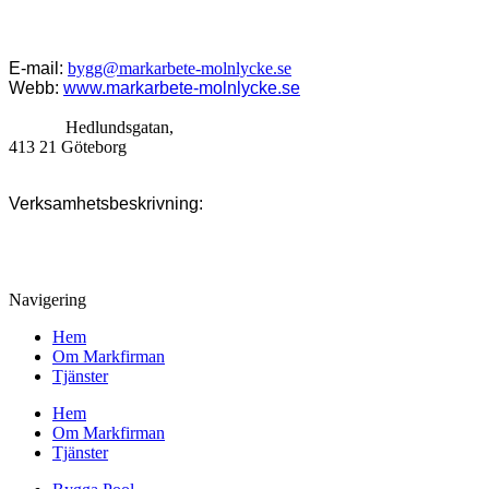
Lindås, Spårhaga, Fässberg, Backa, Kännebäck, Åkered, Önnered,
Järnbrott, Mölndal, Lindome m.fl.
E-mail:
bygg@markarbete-molnlycke.se
Webb:
www.markarbete-molnlycke.se
Adress:
Hedlundsgatan,
413 21 Göteborg
Verksamhetsbeskrivning:
Anläggningsföretag som erbjuder
tjänster inom byggnation, grävning, markarbeten, snöplogning,
grundläggning och totalentreprenad.
Navigering
Hem
Om Markfirman
Tjänster
Hem
Om Markfirman
Tjänster