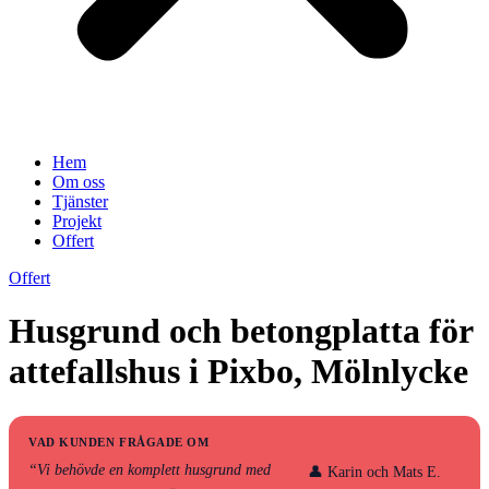
Hem
Om oss
Tjänster
Projekt
Offert
Offert
Husgrund och betongplatta för
attefallshus i Pixbo, Mölnlycke
VAD KUNDEN FRÅGADE OM
“Vi behövde en komplett husgrund med
👤 Karin och Mats E.