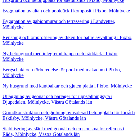
Husgrund och betongplatta för attefallshus i Pixbo, Mölnlycke
Byggnation av altan och pooldäck i komposit i Pixbo, Mölnlycke
Byggnation av gabionmurar och terrassering i Landvetter,
Mölnlycke
Rensning och omprofilering av diken för bättre avvattning i Pixbo,
Mölnlycke
Ny betongpool med integrerad trappa och träddäck i Pixbo,
Mölnlycke
Bergschakt och förberedelse för pool med makadam i Pixbo,
Mölnlycke
Ny husgrund med kantbalkar och gjuten platta i Pixbo, Mölnlycke
Utläggning av geonät och bärlager för uppställningsyta i
Djupedalen, Mölnlycke, Västra Götalands län
Grundkonstruktion och gjutning av isolerad betongplatta för förråd i
Eskilsby, Mölnlycke, Västra Götalands län
Stabilisering av slänt med geonät och erosionsmattor referens i
Råda, Mölnlycke, Västra Götalands län