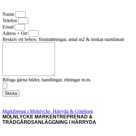
Namn
Telefon
Email
Adress + Ort
Beskriv ert behov, förutsättningar, antal m2 & önskat startdatum
Bifoga gärna bilder, handlingar, ritningar m.m.
Skicka
Markföretag i Mölnlycke, Härryda & Göteborg
MÖLNLYCKE MARKENTREPRENAD &
TRÄDGÅRDSANLÄGGNING I HÄRRYDA
Vi arbetar i Göteborg, Hovås, Askim, Ryet, Skalldalen, Lyckhem,
Brottkärr, Uggledal och Skintebo, men också Hagen, Årekärr,