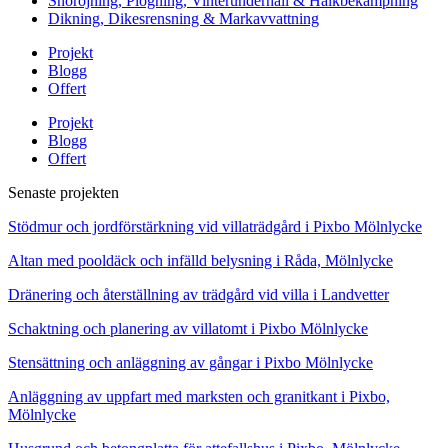
Snöröjning, Plogning, Vinterunderhåll & Halkbekämpning
Dikning, Dikesrensning & Markavvattning
Projekt
Blogg
Offert
Projekt
Blogg
Offert
Senaste projekten
Stödmur och jordförstärkning vid villaträdgård i Pixbo Mölnlycke
Altan med pooldäck och infälld belysning i Råda, Mölnlycke
Dränering och återställning av trädgård vid villa i Landvetter
Schaktning och planering av villatomt i Pixbo Mölnlycke
Stensättning och anläggning av gångar i Pixbo Mölnlycke
Anläggning av uppfart med marksten och granitkant i Pixbo,
Mölnlycke