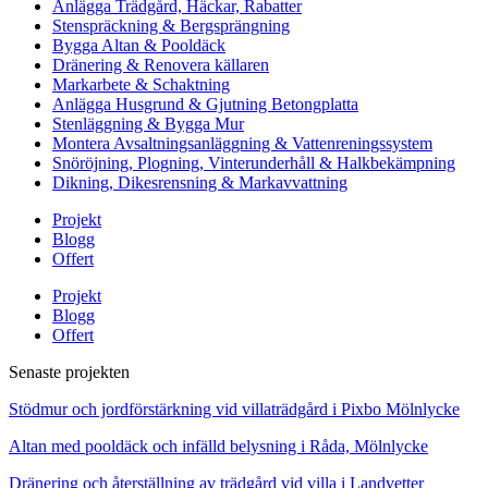
Anlägga Trädgård, Häckar, Rabatter
Stenspräckning & Bergsprängning
Bygga Altan & Pooldäck
Dränering & Renovera källaren
Markarbete & Schaktning
Anlägga Husgrund & Gjutning Betongplatta
Stenläggning & Bygga Mur
Montera Avsaltningsanläggning & Vattenreningssystem
Snöröjning, Plogning, Vinterunderhåll & Halkbekämpning
Dikning, Dikesrensning & Markavvattning
Projekt
Blogg
Offert
Projekt
Blogg
Offert
Senaste projekten
Stödmur och jordförstärkning vid villaträdgård i Pixbo Mölnlycke
Altan med pooldäck och infälld belysning i Råda, Mölnlycke
Dränering och återställning av trädgård vid villa i Landvetter