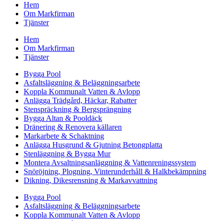
Hem
Om Markfirman
Tjänster
Hem
Om Markfirman
Tjänster
Bygga Pool
Asfaltsläggning & Beläggningsarbete
Koppla Kommunalt Vatten & Avlopp
Anlägga Trädgård, Häckar, Rabatter
Stenspräckning & Bergsprängning
Bygga Altan & Pooldäck
Dränering & Renovera källaren
Markarbete & Schaktning
Anlägga Husgrund & Gjutning Betongplatta
Stenläggning & Bygga Mur
Montera Avsaltningsanläggning & Vattenreningssystem
Snöröjning, Plogning, Vinterunderhåll & Halkbekämpning
Dikning, Dikesrensning & Markavvattning
Bygga Pool
Asfaltsläggning & Beläggningsarbete
Koppla Kommunalt Vatten & Avlopp