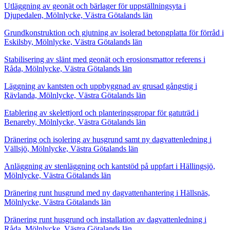
Utläggning av geonät och bärlager för uppställningsyta i
Djupedalen, Mölnlycke, Västra Götalands län
Grundkonstruktion och gjutning av isolerad betongplatta för förråd i
Eskilsby, Mölnlycke, Västra Götalands län
Stabilisering av slänt med geonät och erosionsmattor referens i
Råda, Mölnlycke, Västra Götalands län
Läggning av kantsten och uppbyggnad av grusad gångstig i
Rävlanda, Mölnlycke, Västra Götalands län
Etablering av skelettjord och planteringsgropar för gatuträd i
Benareby, Mölnlycke, Västra Götalands län
Dränering och isolering av husgrund samt ny dagvattenledning i
Vällsjö, Mölnlycke, Västra Götalands län
Anläggning av stenläggning och kantstöd på uppfart i Hällingsjö,
Mölnlycke, Västra Götalands län
Dränering runt husgrund med ny dagvattenhantering i Hällsnäs,
Mölnlycke, Västra Götalands län
Dränering runt husgrund och installation av dagvattenledning i
Råda, Mölnlycke, Västra Götalands län