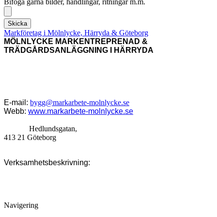
Bifoga gärna bilder, handlingar, ritningar m.m.
Skicka
Markföretag i Mölnlycke, Härryda & Göteborg
MÖLNLYCKE MARKENTREPRENAD &
TRÄDGÅRDSANLÄGGNING I HÄRRYDA
Vi arbetar i Göteborg, Hovås, Askim, Ryet, Skalldalen, Lyckhem,
Brottkärr, Uggledal och Skintebo, men också Hagen, Årekärr,
Lindås, Spårhaga, Fässberg, Backa, Kännebäck, Åkered, Önnered,
Järnbrott, Mölndal, Lindome m.fl.
E-mail:
bygg@markarbete-molnlycke.se
Webb:
www.markarbete-molnlycke.se
Adress:
Hedlundsgatan,
413 21 Göteborg
Verksamhetsbeskrivning:
Anläggningsföretag som erbjuder
tjänster inom byggnation, grävning, markarbeten, snöplogning,
grundläggning och totalentreprenad.
Navigering