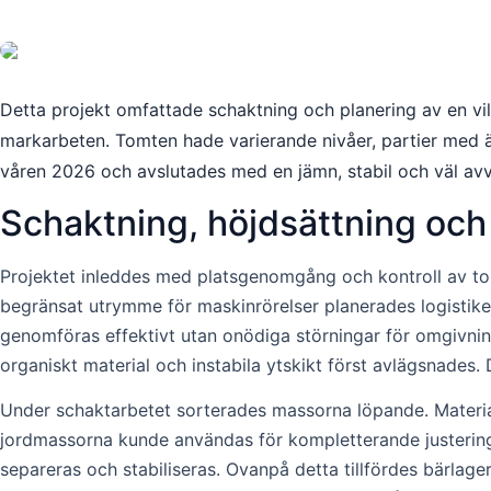
Detta projekt omfattade schaktning och planering av en v
markarbeten. Tomten hade varierande nivåer, partier med ä
våren 2026 och avslutades med en jämn, stabil och väl avv
Schaktning, höjdsättning och
Projektet inleddes med platsgenomgång och kontroll av tomt
begränsat utrymme för maskinrörelser planerades logistike
genomföras effektivt utan onödiga störningar för omgivnin
organiskt material och instabila ytskikt först avlägsnades.
Under schaktarbetet sorterades massorna löpande. Material
jordmassorna kunde användas för kompletterande justering
separeras och stabiliseras. Ovanpå detta tillfördes bärla