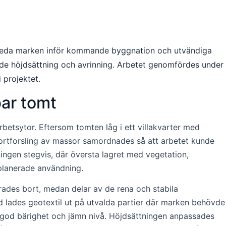
rbereda marken inför kommande byggnation och utvändiga
åde höjdsättning och avrinning. Arbetet genomfördes under
 projektet.
bar tomt
betsytor. Eftersom tomten låg i ett villakvarter med
bortforsling av massor samordnades så att arbetet kunde
ingen stegvis, där översta lagret med vegetation,
 planerade användning.
ades bort, medan delar av de rena och stabila
 lades geotextil ut på utvalda partier där marken behövde
å god bärighet och jämn nivå. Höjdsättningen anpassades