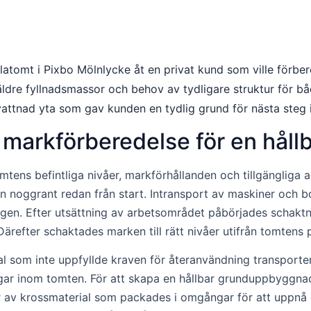
illatomt i Pixbo Mölnlycke åt en privat kund som ville fö
ldre fyllnadsmassor och behov av tydligare struktur för b
attnad yta som gav kunden en tydlig grund för nästa steg i
 markförberedelse för en håll
ens befintliga nivåer, markförhållanden och tillgängliga ar
n noggrant redan från start. Intransport av maskiner och 
gen. Efter utsättning av arbetsområdet påbörjades schaktn
 Därefter schaktades marken till rätt nivåer utifrån tomtens
 som inte uppfyllde kraven för återanvändning transporter
ar inom tomten. För att skapa en hållbar grunduppbyggnad
ger av krossmaterial som packades i omgångar för att uppn