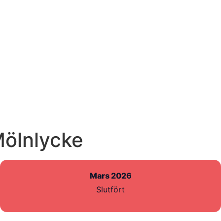
Mölnlycke
Mars 2026
Slutfört