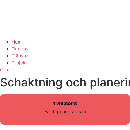
Hem
Om oss
Tjänster
Projekt
Offert
Schaktning och planerin
1 villatomt
Färdigplanerad yta