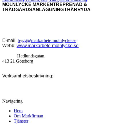
MÖLNLYCKE MARKENTREPRENAD &
TRÄDGÅRDSANLÄGGNING I HÄRRYDA
Vi arbetar i Göteborg, Hovås, Askim, Ryet, Skalldalen, Lyckhem,
Brottkärr, Uggledal och Skintebo, men också Hagen, Årekärr,
Lindås, Spårhaga, Fässberg, Backa, Kännebäck, Åkered, Önnered,
Järnbrott, Mölndal, Lindome m.fl.
E-mail:
bygg@markarbete-molnlycke.se
Webb:
www.markarbete-molnlycke.se
Adress:
Hedlundsgatan,
413 21 Göteborg
Verksamhetsbeskrivning:
Anläggningsföretag som erbjuder
tjänster inom byggnation, grävning, markarbeten, snöplogning,
grundläggning och totalentreprenad.
Navigering
Hem
Om Markfirman
Tjänster