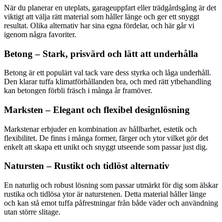
När du planerar en uteplats, garageuppfart eller trädgårdsgång är det
viktigt att välja rätt material som håller länge och ger ett snyggt
resultat. Olika alternativ har sina egna fördelar, och här går vi
igenom några favoriter.
Betong – Stark, prisvärd och lätt att underhålla
Betong är ett populärt val tack vare dess styrka och låga underhåll.
Den klarar tuffa klimatförhållanden bra, och med rätt ytbehandling
kan betongen förbli fräsch i många år framöver.
Marksten – Elegant och flexibel designlösning
Markstenar erbjuder en kombination av hållbarhet, estetik och
flexibilitet. De finns i många former, färger och ytor vilket gör det
enkelt att skapa ett unikt och snyggt utseende som passar just dig.
Natursten – Rustikt och tidlöst alternativ
En naturlig och robust lösning som passar utmärkt för dig som älskar
rustika och tidlösa ytor är naturstenen. Detta material håller länge
och kan stå emot tuffa påfrestningar från både väder och användning
utan större slitage.