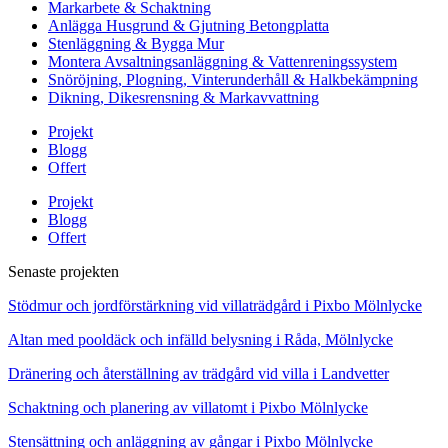
Markarbete & Schaktning
Anlägga Husgrund & Gjutning Betongplatta
Stenläggning & Bygga Mur
Montera Avsaltningsanläggning & Vattenreningssystem
Snöröjning, Plogning, Vinterunderhåll & Halkbekämpning
Dikning, Dikesrensning & Markavvattning
Projekt
Blogg
Offert
Projekt
Blogg
Offert
Senaste projekten
Stödmur och jordförstärkning vid villaträdgård i Pixbo Mölnlycke
Altan med pooldäck och infälld belysning i Råda, Mölnlycke
Dränering och återställning av trädgård vid villa i Landvetter
Schaktning och planering av villatomt i Pixbo Mölnlycke
Stensättning och anläggning av gångar i Pixbo Mölnlycke