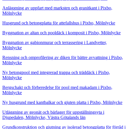
Anläggning av uppfart med marksten och granitkant i Pixbo,
Mölnlycke
Husgrund och betongplatta för attefallshus i Pixbo, Mölnlycke
Byggnation av altan och pooldäck i komposit i Pixbo, Mölnlycke
Byggnation av gabionmurar och terrassering i Landvetter,
Mölnlycke
Rensning och omprofilering av diken för bättre avvattning i Pixbo,
Mölnlycke
Ny betongpool med integrerad trappa och träddäck i Pixbo,
Mölnlycke
Bergschakt och förberedelse för pool med makadam i Pixbo,
Mölnlycke
Ny husgrund med kantbalkar och gjuten platta i Pixbo, Mölnlycke
Utläggning av geonät och bärlager för uppställningsyta i
Djupedalen, Mölnlycke, Västra Götalands län
Grundkonstruktion och gjutning av isolerad betongplatta för förråd i