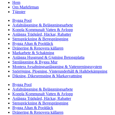
Hem
Om Markfirman
Tjänster
Bygga Pool
Asfaltsläggning & Beläggningsarbete
Koppla Kommunalt Vatten & Avlopp
Anlägga Trädgård, Häckar, Rabatter
Stenspräckning & Bergsprängning
Bygga Altan & Pooldäck
Dränering & Renovera källaren
Markarbete & Schaktning
Anlägga Husgrund & Gjutning Betongplatta
Stenläggning & Bygga Mur
Montera Avsaltningsanläggning & Vattenreningssystem
Snöröjning, Plogning, Vinterunderhåll & Halkbekämpning
Dikning, Dikesrensning & Markavvattning
Bygga Pool
Asfaltsläggning & Beläggningsarbete
Koppla Kommunalt Vatten & Avlopp
Anlägga Trädgård, Häckar, Rabatter
Stenspräckning & Bergsprängning
Bygga Altan & Pooldäck
Dränering & Renovera källaren